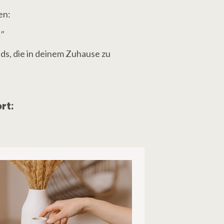
en:
"
s, die in deinem Zuhause zu 
rt: