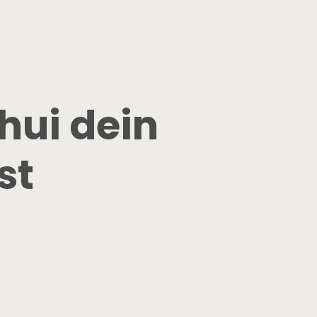
ui dein 
st